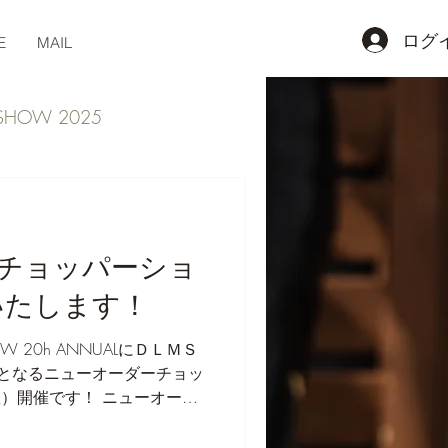
ログ
E
MAIL
 SHOW 2025
チョッパーショ
いたします！
HOW 20h ANNUALにＤＬＭＳ
目となるニューオーダーチョッ
す！ ニューオーダ
は？ ： 個性全開のカスタム