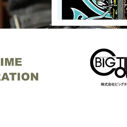
TIME
ATION