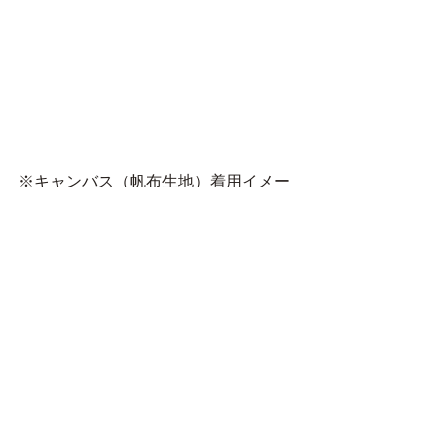
※キャンバス（帆布生地）着用イメー
ジ 女性の着用イメージはバッグが少し
大きく見えますが、縦のサイズは
600mlのペットボトルを収納できるほ
どのサイズ感です。 これからも数多く
のご支援をいただけるように引き続き
よろしくお願い致します!
最新記事
すべて表示