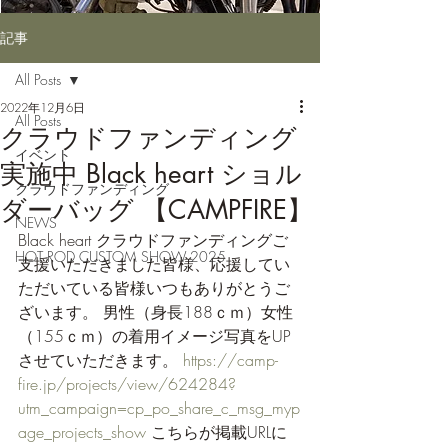
記事
All Posts
2022年12月6日
All Posts
クラウドファンディング
イベント
実施中 Black heart ショル
クラウドファンディング
ダーバッグ 【CAMPFIRE】
NEWS
Black heart クラウドファンディングご
HOT ROD CUSTOM SHOW 2025
支援いただきました皆様、応援してい
ただいている皆様いつもありがとうご
ざいます。 男性（身長188ｃｍ）女性
（155ｃｍ）の着用イメージ写真をUP
させていただきます。 
https://camp-
fire.jp/projects/view/624284?
utm_campaign=cp_po_share_c_msg_myp
age_projects_show 
こちらが掲載URLに