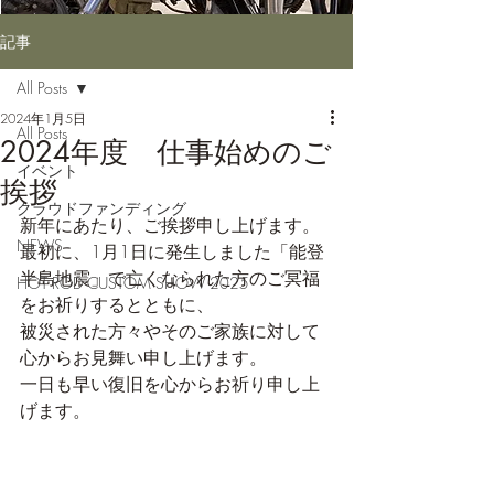
記事
All Posts
2024年1月5日
All Posts
2024年度 仕事始めのご
イベント
挨拶
クラウドファンディング
新年にあたり、ご挨拶申し上げます。
NEWS
最初に、1月1日に発生しました「能登
半島地震」で亡くなられた方のご冥福
HOT ROD CUSTOM SHOW 2025
をお祈りするとともに、
被災された方々やそのご家族に対して
心からお見舞い申し上げます。
一日も早い復旧を心からお祈り申し上
げます。