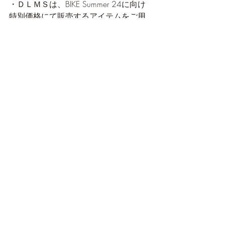
・ＤＬＭＳは、BIKE Summer 24に向け
特別価格にて販売するアイテムをご用
意しております。
・新作予定のサンプル品を、展示いた
しますのでお手に取り拝見していただ
ければ幸いです。
・それではBIKE Summer 24、ＤＬＭＳ
ブースにて皆さま
をお待ちしておりま
す。
皆さま会場でお会いしましょう!!
イベント
最新記事
すべて表示