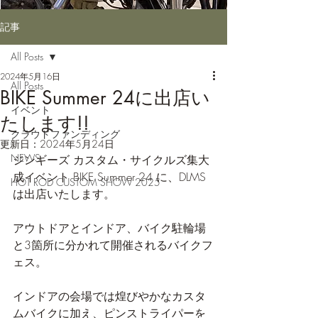
記事
All Posts
2024年5月16日
All Posts
BIKE Summer 24に出店い
イベント
たします!!
クラウドファンディング
更新日：
2024年5月24日
NEWS
ジンギーズ カスタム・サイクルズ集大
成イベント BIKE Summer 24 に、DLMS
HOT ROD CUSTOM SHOW 2025
は出店いたします。
アウトドアとインドア、バイク駐輪場
と3箇所に分かれて開催されるバイクフ
ェス。
インドアの会場では煌びやかなカスタ
ムバイクに加え、ピンストライパーを