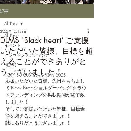
記事
All Posts
2022年12月28日
All Posts
DLMS 'Black heart’ ご支援
イベント
いただいた皆様、目標を超
クラウドファンディング
えることができありがと
NEWS
うございました！
HOT ROD CUSTOM SHOW 2025
応援いただいた皆様、先日をもちまし
て’Black heart’ショルダーバッグ クラウ
ドファンディングの掲載期間が終了致
しました！
そしてご支援いただいた皆様、目標金
額を超えることができました！
誠にありがとうございました！