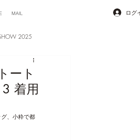
ログ
E
MAIL
 SHOW 2025
トート
513 着用
ッグ、小粋で都