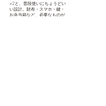
×2と、普段使いにちょうどい
い設計。財布・スマホ・鍵・
お弁当箱など、必要なものが
すっきり収まります。
フロントにはDLMSワッペン
をあしらい、シンプルながら
も存在感のあるデザインに仕
上げました。カラーバリエー
ションも豊富で、ファッショ
ンやシーンを選ばず活躍しま
す。
仕様
メイン素材：帆布（ワックス
コーティング／撥水加工）ハ
ンドル（ヌメ革）
サイズ：約 縦24cm × 上横
35cm × 底横24cm × マチ幅
15cm