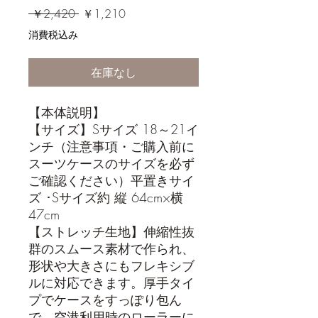
通
セ
 ￥2,420 
￥1,210
常
ー
消費税込み
価
ル
格
価
在庫なし
格
【本体説明】
【サイズ】Sサイズ 18～21イ
ンチ（注意事項・ご購入前に
スーツケースのサイズを必ず
ご確認ください）平置きサイ
ズ ･Sサイズ約 縦 64cm×横
47cm
【ストレッチ生地】伸縮性抜
群のスムース素材で作られ、
形状や大きさにもフレキシブ
ルに対応できます。厚手タイ
プでケースをすっぽり包ん
で、空港利用時のローラーに