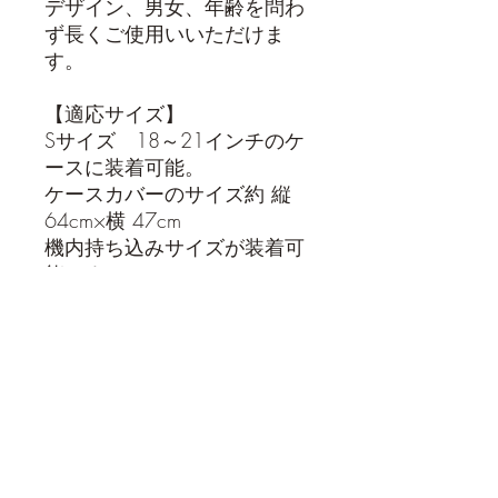
デザイン、男女、年齢を問わ
ず長くご使用いいただけま
す。
【適応サイズ】
Sサイズ 18～21インチのケ
ースに装着可能。
ケースカバーのサイズ約 縦
64cm×横 47cm
機内持ち込みサイズが装着可
能です。
【キャリーケースカバーのサ
イズ参考】
S サイズに着用可能なケース
サイズ
高さ 48～58cm
横幅 32～36cm
奥行 20～24cm